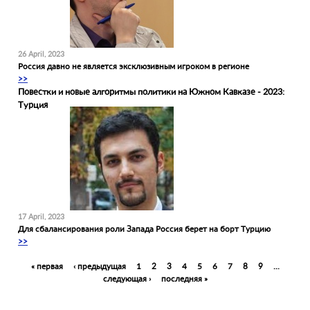
26 April, 2023
Россия давно не является эксклюзивным игроком в регионе
>>
Повестки и новые алгоритмы политики на Южном Кавказе - 2023:
Турция
17 April, 2023
Для сбалансирования роли Запада Россия берет на борт Турцию
>>
Pages
« первая
‹ предыдущая
1
2
3
4
5
6
7
8
9
…
следующая ›
последняя »