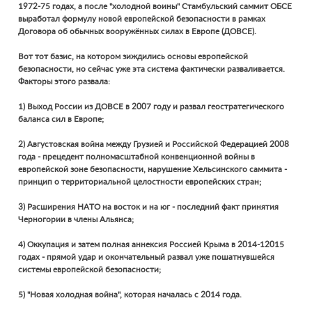
1972-75 годах, а после "холодной воины" Стамбульский саммит ОБСЕ
выработал формулу новой европейской безопасности в рамках
Договора об обычных вооружённых силах в Европе (ДОВСЕ).
Вот тот базис, на котором зиждились основы европейской
безопасности, но сейчас уже эта система фактически разваливается.
Факторы этого развала:
1) Выход России из ДОВСЕ в 2007 году и развал геостратегического
баланса сил в Европе;
2) Августовская война между Грузией и Российской Федерацией 2008
года - прецедент полномасштабной конвенционной войны в
европейской зоне безопасности, нарушение Хельсинского саммита -
принцип о территориальной целостности европейских стран;
3) Расширения НАТО на восток и на юг - последний факт принятия
Черногории в члены Альянса;
4) Оккупация и затем полная аннексия Россией Крыма в 2014-12015
годах - прямой удар и окончательный развал уже пошатнувшейся
системы европейской безопасности;
5) "Новая холодная война", которая началась с 2014 года.