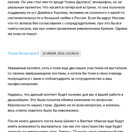
прочее. Он уже стал чем-то вроде "плана Даллеса", апокрифом, но не
реальным проектом. Что касается питерской встречи, то она получила
поддержку из уст Джеймса Уорлика, человека не склонного к какой-то
сентиментальности и большой любви к России. Если бы вдруг Москва
что-то затеяла без согласования с сопредседателями, про это бы все
газеты писали, как про новое проявление ревизионизма Кремля. Однако
же пока не пишут.
Лаура
Багдасарян
22 ИЮЛЯ, 2016 | 22:38:10
Уважаемые коллеги, хоть и пока еще два наших участника не выступили
со своими завершающими постами, я хотела бы тоже в свою очередь
попрощаться с вами и поблагодарить за сотрудничество и ваш
профессионализм.
Надеюсь, что данный контент будет полезен для вас в вашей работе в
дальнейшем. Это была попытка обмена мнениями по вопросам
безопасности наших стран. Далеко не по всем вопросам, и конечно,
весь спектр охватить было бы невозможно.
После моего данного поста Анна Шелест и Вахтанг Маисая еще будут
иметь возможность высказаться, так как это пространство еще будет
открыто до завтрашнего утра. Завтра - 23 июля - этот материал будет