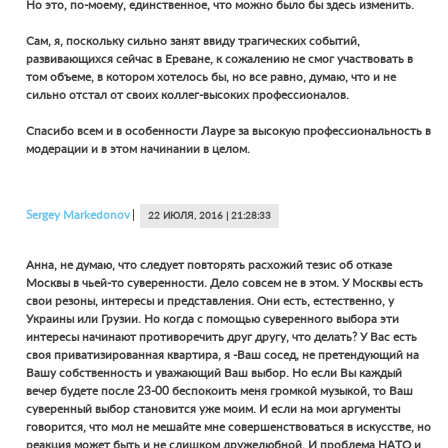
Но это, по-моему, единственное, что можно было бы здесь изменить.
Сам, я, поскольку сильно занят ввиду трагических событий,
развивающихся сейчас в Ереване, к сожалению не смог участвовать в
том объеме, в котором хотелось бы, но все равно, думаю, что и не
сильно отстал от своих коллег-высоких профессионалов.
Спасибо всем и в особенности Лауре за высокую профессиональность в
модерации и в этом начинании в целом.
Sergey
Markedonov
22 ИЮЛЯ, 2016 | 21:28:33
Анна, не думаю, что следует повторять расхожий тезис об отказе
Москвы в чьей-то суверенности. Дело совсем не в этом. У Москвы есть
свои резоны, интересы и представления. Они есть, естественно, у
Украины или Грузии. Но когда с помощью суверенного выбора эти
интересы начинают противоречить друг другу, что делать? У Вас есть
своя приватизированная квартира, я -Ваш сосед, не претендующий на
Вашу собственность и уважающий Ваш выбор. Но если Вы каждый
вечер будете после 23-00 беспокоить меня громкой музыкой, то Ваш
суверенный выбор становится уже моим. И если на мои аргументы
говорится, что мол не мешайте мне совершенствоваться в искусстве, но
реакция может быть и не слишком дружелюбной. И проблема НАТО и