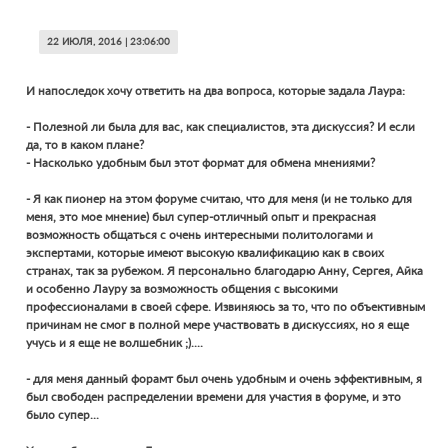
22 ИЮЛЯ, 2016 | 23:06:00
И напоследок хочу ответить на два вопроса, которые задала Лаура:
- Полезной ли была для вас, как специалистов, эта дискуссия? И если
да, то в каком плане?
- Насколько удобным был этот формат для обмена мнениями?
- Я как пионер на этом форуме считаю, что для меня (и не только для
меня, это мое мнение) был супер-отличный опыт и прекрасная
возможность общаться с очень интересными политологами и
экспертами, которые имеют высокую квалификацию как в своих
странах, так за рубежом. Я персонально благодарю Анну, Сергея, Айка
и особенно Лауру за возможность общения с высокими
профессионалами в своей сфере. Извиняюсь за то, что по объективным
причинам не смог в полной мере участвовать в дискуссиях, но я еще
учусь и я еще не волшебник ;)....
- для меня данный форамт был очень удобным и очень эффективным, я
был свободен распределении времени для участия в форуме, и это
было супер...