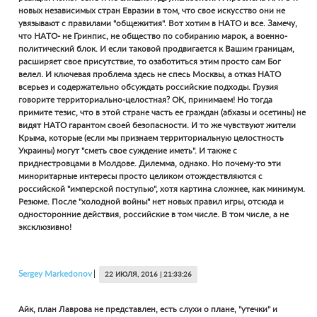
новых независимых стран Евразии в том, что свое искусство они не
увязывают с правилами "общежития". Вот хотим в НАТО и все. Замечу,
что НАТО- не Гринпис, не общество по собиранию марок, а военно-
политический блок. И если таковой продвигается к Вашим границам,
расширяет свое присутствие, то озаботиться этим просто сам Бог
велел. И ключевая проблема здесь не спесь Москвы, а отказ НАТО
всерьез и содержательно обсуждать российские подходы. Грузия
говорите территориально-целостная? ОК, принимаем! Но тогда
примите тезис, что в этой стране часть ее граждан (абхазы и осетины) не
видят НАТО гарантом своей безопасности. И то же чувствуют жители
Крыма, которые (если мы признаем территориальную целостность
Украины) могут "сметь свое суждение иметь". И также с
приднестровцами в Молдове. Дилемма, однако. Но почему-то эти
миноритарные интересы просто целиком отождествляются с
российской "имперской поступью", хотя картина сложнее, как минимум.
Резюме. После "холодной войны" нет новых правил игры, отсюда и
односторонние действия, российские в том числе. В том числе, а не
эксклюзивно!
Sergey
Markedonov
22 ИЮЛЯ, 2016 | 21:33:26
Айк, план Лаврова не представлен, есть слухи о плане, "утечки" и