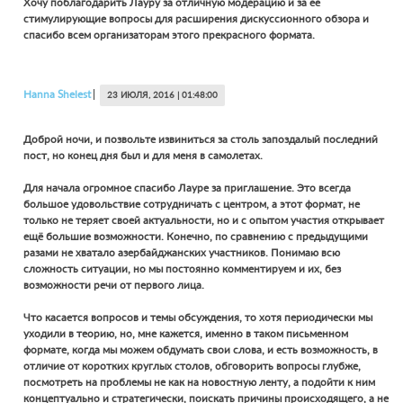
Хочу поблагодарить Лауру за отличную модерацию и за ее
стимулирующие вопросы для расширения дискуссионного обзора и
спасибо всем организаторам этого прекрасного формата.
Hanna
Shelest
23 ИЮЛЯ, 2016 | 01:48:00
Доброй ночи, и позвольте извиниться за столь запоздалый последний
пост, но конец дня был и для меня в самолетах.
Для начала огромное спасибо Лауре за приглашение. Это всегда
большое удовольствие сотрудничать с центром, а этот формат, не
только не теряет своей актуальности, но и с опытом участия открывает
ещё большие возможности. Конечно, по сравнению с предыдущими
разами не хватало азербайджанских участников. Понимаю всю
сложность ситуации, но мы постоянно комментируем и их, без
возможности речи от первого лица.
Что касается вопросов и темы обсуждения, то хотя периодически мы
уходили в теорию, но, мне кажется, именно в таком письменном
формате, когда мы можем обдумать свои слова, и есть возможность, в
отличие от коротких круглых столов, обговорить вопросы глубже,
посмотреть на проблемы не как на новостную ленту, а подойти к ним
концептуально и стратегически, поискать причины происходящего, а не