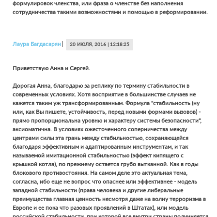
формулировок членства, или фраза о членстве без наполнения
сотрудничества такими возможностями и помощью в реформировании.
Лаура
Багдасарян
20 ИЮЛЯ, 2016 | 12:18:25
Приветствую Анна и Сергей.
Дорогая Анна, благодарю за реплику по термину стабильности в
современных условиях. Хотя восприятие в большинстве случаев не
кажется таким уж трансформированным. Формула "стабильность (ну
или, как Вы пишете, устойчивость, перед новыми формами вызовов) -
прямо пропорциональна уровню и характеру системы безопасности",
аксиоматична. В условиях ожесточенного соперничества между
центрами силы эта грань между стабильностью, сохраняющейся
благодаря эффективным и адаптированным инструментам, и так
называемой имитационной стабильностью (эффект кипящего с
крышкой котла), по прежнему остается грубо вытканной. Как в годы
блокового противостояния. На самом деле это актуальная тема,
согласна, ибо еще не вопрос что опаснее или эффективнее - модель
западной стабильности (права человека и другие либеральные
преимущества главная ценность несмотря даже на волну терроризма в
Европе и ее пока что разовых проявлений в Штатах), или модель
российской стабильности, при которой все внутри страны подчиняется