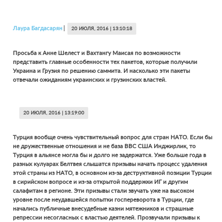
Лаура
Багдасарян
20 ИЮЛЯ, 2016 | 13:10:18
Просьба к Анне Шелест и Вахтангу Маисая по возможности
представить главные особенности тех пакетов, которые получили
Украина и Грузия по решению саммита. И насколько эти пакеты
отвечали ожиданиям украинских и грузинских властей.
20 ИЮЛЯ, 2016 | 13:19:00
Турция вообще очень чувствительный вопрос для стран НАТО. Если бы
не дружественные отношения и не база ВВС США Инджирлик, то
Турция в альянсе могла бы и долго не задержатся. Уже больше года в
разных кулуарах Белтвея слышатся призывы начать процесс удаления
этой страны из НАТО, в основном из-за деструктивной позиции Турции
в сирийском вопросе и из-за открытой поддержки ИГ и другим
салафитам в регионе. Эти призывы стали звучать уже на высоком
уровне после неудавшейся попытки госпереворота в Турции, где
начались публичные внесудебные казни мятежников и страшные
репрессии несогласных с властью деятелей. Прозвучали призывы к