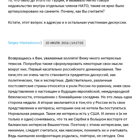
то, что было до этого по Турции, и вызывало мягко говоря
недовольство внутри отдельных членов НАТО, также не ярко было
артикуллировано на саммите. Почему, как Вы считаете?
Кстати, этот вопрос я адресую и к остальным участникам дискуссии.
Sergey
Markedonov
20 ИЮЛЯ, 2016 | 14:17:02
Возвращаюсь к Вам, уважаемые коллеги! Вижу много интересных
тезисов. Попробую также сформулировать некоторые свои мысли
вокруг них. Первый касательно российского доминирования. Тем
паче,что он очень часто становится предметом дискуссий, как
политических, так и экспертных. Действительно, различные
постсоветские страны относятся к роли России по-разному, имея свои
представления о настоящем и будущем европейской, международной
безопасности, отношениях с ближайшими соседями. Но это лишь одна
сторона медали. А вторая заключается в том,что у России есть свои
представления и интересы, которыми она не хотела бы поступаться.
Нормальная реакция. Такие же интересы есть у США. И лично я (и не
только я один) сомневаюсь, что та же Сербия в большом восторге от
балканских интересов Вашингтона. Поэтому с этими интересами, как
минимум, следует считаться, как максимум, понимать их и учитывать.
Ведь нынешняя конфронтация родилась, повторю, не сегодня. Она