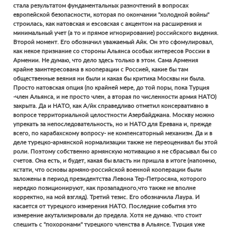
стала результатом фундаментальных разночтений в вопросах
европейской безопасности, которая по окончании "холодной войны"
строилась, как натовская и еэсовская с акцентом на расширения и
минимальный учет (а то и прямое игнорирование) российского видения.
Второй момент. Его обозначил уважаемый Айк. Он это сфомулировал,
как некое признание со стороны Альянса особых интересов России в
Армении. Не думаю, что дело здесь только в этом. Сама Армения
крайне заинтересована в кооперации с Россией, какие бы там
общественные веяния ни были и какая бы критика Москвы ни была.
Просто натовская опция (по крайней мере, до той поры, пока Турция
-член Альянса, и не просто член, а вторая по численности армия НАТО)
закрыта. Да и НАТО, как А/йк справедливо отметил консервативно в
вопросе территориальной целостности Азербайджана. Москву можно
упрекать за непоследовательность, но и НАТО для Еревана и, прежде
всего, по карабахскому вопросу- не компенсаторный механизм. Да и в
деле турецко-армянской нормализации также не переоценивал бы этой
роли. Поэтому собственно армянскую мотивацию я не сбрасывал бы со
счетов. Она есть, и будет, какая бы власть ни пришла в итоге (напомню,
кстати, что основы армяно-российской военной кооперации были
заложены в период президентства Левона Тер-Петросяна, которого
нередко позиционируют, как прозападного,что также не вполне
корректно, на мой взгляд). Третий тезис. Его обозначила Лаура. И
касается от турецкого измерения НАТО. Последние события это
измерение акутализировали до предела. Хотя не думаю. что стоит
спешить с "похоронами" турецкого членства в Альянсе. Турция уже