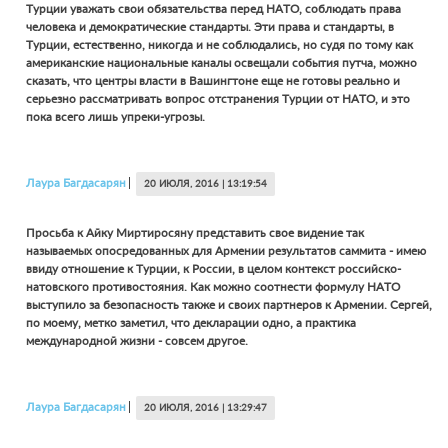
Турции уважать свои обязательства перед НАТО, соблюдать права
человека и демократические стандарты. Эти права и стандарты, в
Турции, естественно, никогда и не соблюдались, но судя по тому как
американские национальные каналы освещали события путча, можно
сказать, что центры власти в Вашингтоне еще не готовы реально и
серьезно рассматривать вопрос отстранения Турции от НАТО, и это
пока всего лишь упреки-угрозы.
Лаура
Багдасарян
20 ИЮЛЯ, 2016 | 13:19:54
Просьба к Айку Миртиросяну представить свое видение так
называемых опосредованных для Армении результатов саммита - имею
ввиду отношение к Турции, к России, в целом контекст российско-
натовского противостояния. Как можно соотнести формулу НАТО
выступило за безопасность также и своих партнеров к Армении. Сергей,
по моему, метко заметил, что декларации одно, а практика
международной жизни - совсем другое.
Лаура
Багдасарян
20 ИЮЛЯ, 2016 | 13:29:47