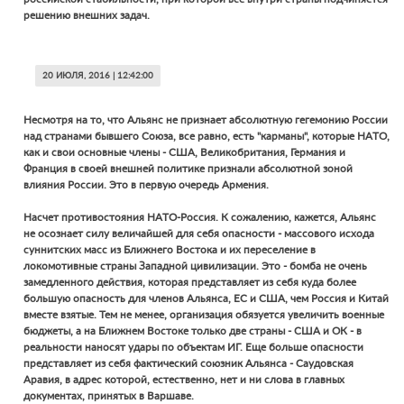
решению внешних задач.
20 ИЮЛЯ, 2016 | 12:42:00
Несмотря на то, что Альянс не признает абсолютную гегемонию России
над странами бывшего Союза, все равно, есть "карманы", которые НАТО,
как и свои основные члены - США, Великобритания, Германия и
Франция в своей внешней политике признали абсолютной зоной
влияния России. Это в первую очередь Армения.
Насчет противостояния НАТО-Россия. К сожалению, кажется, Альянс
не осознает силу величайшей для себя опасности - массового исхода
суннитских масс из Ближнего Востока и их переселение в
локомотивные страны Западной цивилизации. Это - бомба не очень
замедленного действия, которая представляет из себя куда более
большую опасность для членов Альянса, ЕС и США, чем Россия и Китай
вместе взятые. Тем не менее, организация обязуется увеличить военные
бюджеты, а на Ближнем Востоке только две страны - США и ОК - в
реальности наносят удары по объектам ИГ. Еще больше опасности
представляет из себя фактический союзник Альянса - Саудовская
Аравия, в адрес которой, естественно, нет и ни слова в главных
документах, принятых в Варшаве.