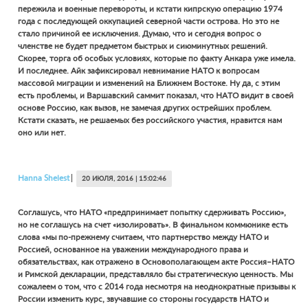
пережила и военные перевороты, и кстати кипрскую операцию 1974
года с последующей оккупацией северной части острова. Но это не
стало причиной ее исключения. Думаю, что и сегодня вопрос о
членстве не будет предметом быстрых и сиюминутных решений.
Скорее, торга об особых условиях, которые по факту Анкара уже имела.
И последнее. Айк зафиксировал невнимание НАТО к вопросам
массовой миграции и изменений на Ближнем Востоке. Ну да, с этим
есть проблемы, и Варшавский саммит показал, что НАТО видит в своей
основе Россию, как вызов, не замечая других острейших проблем.
Кстати сказать, не решаемых без российского участия, нравится нам
оно или нет.
Hanna
Shelest
20 ИЮЛЯ, 2016 | 15:02:46
Соглашусь, что НАТО «предпринимает попытку сдерживать Россию»,
но не соглашусь на счет «изолировать». В финальном коммюнике есть
слова «мы по-прежнему считаем, что партнерство между НАТО и
Россией, основанное на уважении международного права и
обязательствах, как отражено в Основополагающем акте Россия–НАТО
и Римской декларации, представляло бы стратегическую ценность. Мы
сожалеем о том, что с 2014 года несмотря на неоднократные призывы к
России изменить курс, звучавшие со стороны государств НАТО и