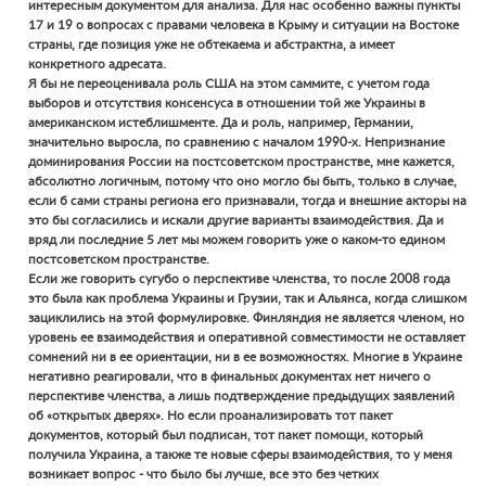
интересным документом для анализа. Для нас особенно важны пункты
17 и 19 о вопросах с правами человека в Крыму и ситуации на Востоке
страны, где позиция уже не обтекаема и абстрактна, а имеет
конкретного адресата.
Я бы не переоценивала роль США на этом саммите, с учетом года
выборов и отсутствия консенсуса в отношении той же Украины в
американском истеблишменте. Да и роль, например, Германии,
значительно выросла, по сравнению с началом 1990-х. Непризнание
доминирования России на постсоветском пространстве, мне кажется,
абсолютно логичным, потому что оно могло бы быть, только в случае,
если б сами страны региона его признавали, тогда и внешние акторы на
это бы согласились и искали другие варианты взаимодействия. Да и
вряд ли последние 5 лет мы можем говорить уже о каком-то едином
постсоветском пространстве.
Если же говорить сугубо о перспективе членства, то после 2008 года
это была как проблема Украины и Грузии, так и Альянса, когда слишком
зациклились на этой формулировке. Финляндия не является членом, но
уровень ее взаимодействия и оперативной совместимости не оставляет
сомнений ни в ее ориентации, ни в ее возможностях. Многие в Украине
негативно реагировали, что в финальных документах нет ничего о
перспективе членства, а лишь подтверждение предыдущих заявлений
об «открытых дверях». Но если проанализировать тот пакет
документов, который был подписан, тот пакет помощи, который
получила Украина, а также те новые сферы взаимодействия, то у меня
возникает вопрос - что было бы лучше, все это без четких