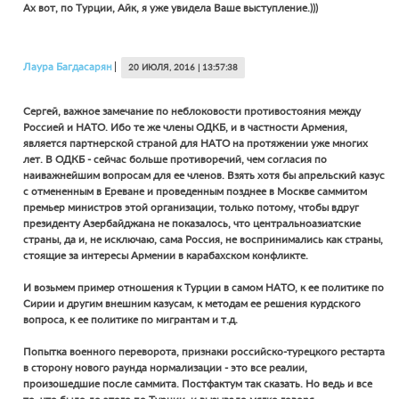
Ах вот, по Турции, Айк, я уже увидела Ваше выступление.)))
Лаура
Багдасарян
20 ИЮЛЯ, 2016 | 13:57:38
Сергей, важное замечание по неблоковости противостояния между
Россией и НАТО. Ибо те же члены ОДКБ, и в частности Армения,
является партнерской страной для НАТО на протяжении уже многих
лет. В ОДКБ - сейчас больше противоречий, чем согласия по
наиважнейшим вопросам для ее членов. Взять хотя бы апрельский казус
с отмененным в Ереване и проведенным позднее в Москве саммитом
премьер министров этой организации, только потому, чтобы вдруг
президенту Азербайджана не показалось, что центральноазиатские
страны, да и, не исключаю, сама Россия, не воспринимались как страны,
стоящие за интересы Армении в карабахском конфликте.
И возьмем пример отношения к Турции в самом НАТО, к ее политике по
Сирии и другим внешним казусам, к методам ее решения курдского
вопроса, к ее политике по мигрантам и т.д.
Попытка военного переворота, признаки российско-турецкого рестарта
в сторону нового раунда нормализации - это все реалии,
произошедшие после саммита. Постфактум так сказать. Но ведь и все