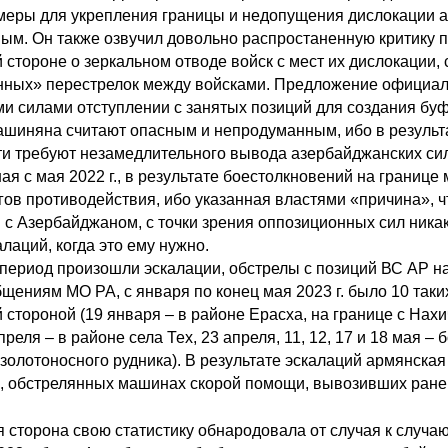
еры для укрепления границы и недопущения дислокации аз
ым. Он также озвучил довольно распростаненную критику
 стороне о зеркальном отводе войск с мест их дислокации
ных» перестрелок между войсками. Предложение официал
и силами отступлении с занятых позиций для создания буф
шиняна считают опасным и непродуманным, ибо в результат
и требуют незамедлительного вывода азербайджанских сил
ая с мая 2022 г., в результате боестолкновений на границе
ов противодействия, ибо указанная властями «причина», ч
 с Азербайджаном, с точки зрения оппозиционных сил ника
лаций, когда это ему нужно.
период произошли эскалации, обстрелы с позиций ВС АР н
бщениям МО РА, с января по конец мая 2023 г. было 10 так
стороной (19 января – в районе Ерасха, на границе с Нахи
преля – в районе села Тех, 23 апреля, 11, 12, 17 и 18 мая 
 золотоносного рудника). В результате эскалаций армянска
 обстрелянных машинах скорой помощи, вывозивших ранен
 сторона свою статистику обнародовала от случая к случа