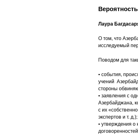
Вероятность
Лаура Багдасар
О том, что Азер
исследуемый пер
Поводом для так
• события, прои
учений Азербайд
стороны обвиняют
• заявления с о
Азербайджана, к
с их «собственн
экспертов и т. д.);
• утверждения о
договоренностей 