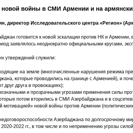
 новой войны в СМИ Армении и на армянск
ян, директор Исследовательского центра «Регион» (Ар
байджан готовится к новой эскалации против НК и Армении,
иод заявлялось неоднократно официальными кругами, эксп
их утверждений служили:
сходящие на земле (многочисленные нарушения режима пре
жана, которые проводились на границе с Арменией), и поче
 друг друга в провокациях);
днозначными и прозрачными угрозами применения силы пр
оторые потом вторились в СМИ Азербайджана и в соцсетевы
ой мотивацией» новой войны против Армении (политических
 недоговороспособности Азербаджана по долгосрочному мир
2020-2022 гг., в том числе и по неприменению угрозы силой