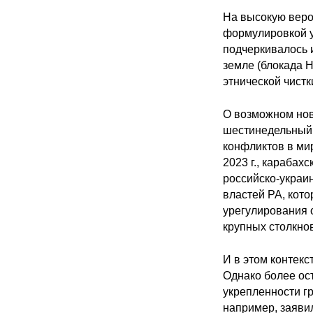
На высокую веро
формулировкой 
подчеркивалось 
земле (блокада Н
этнической чистк
О возможном нов
шестинедельный 
конфликтов в мир
2023 г., карабах
российско-украи
властей РА, кото
урегулирования 
крупных столкно
И в этом контек
Однако более ос
укрепленности г
например, заяви