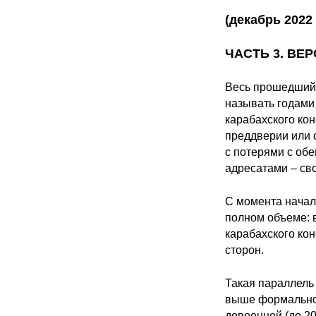
(декабрь 2022 
ЧАСТЬ 3. ВЕ
Весь прошедший п
называть годами
карабахского ко
преддверии или 
с потерями с об
адресатами – св
С момента начала
полном объеме: 
карабахского ко
сторон.
Такая параллель
выше формальног
довоенной (до 2