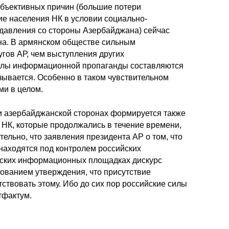
 объективных причин (большие потери
ие населения НК в условии социально-
о давления со стороны Азербайджана) сейчас
ана. В армянском обществе сильным
гов АР, чем выступления других
мулы информационной пропаганды составляются
зывается. Особенно в таком чувствительном
ми в целом.
 и азербайджанской сторонах формируется также
 НК, которые продолжались в течение времени,
льно, что заявления президента АР о том, что
находятся под контролем российских
янских информационных площадках дискурс
ованием утверждения, что присутствие
тствовать этому. Ибо до сих пор российские силы
тфактум.