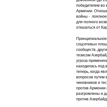
победителем во 
Армении. Отноше
войны - лоялное
для полного воз
отказаться от Ка
Принципиальное 
соцсетевых площ
сообществ, друг
тезисом Азербай
угроза применен
находилась под 
теперь, когда я
вопросов путем 
чиновников и те
против Армении 
разгромлены и да
против Азербайдж