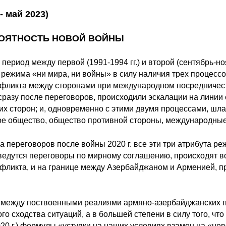
- май 2023)
РОЯТНОСТЬ НОВОЙ ВОЙНЫ
ериод между первой (1991-1994 гг.) и второй (сентябрь-но
 режима «ни мира, ни войны» в силу наличия трех процесс
нфликта между сторонами при международном посредничест
сразу после переговоров, происходили эскалации на линии 
еих сторон; и, одновременно с этими двумя процессами, шл
ое общество, общество противной стороны, международные
 переговоров после войны 2020 г. все эти три атрибута ре
ведутся переговоры по мирному соглашению, происходят во
нфликта, и на границе между Азербайджаном и Арменией,
 между поствоенными реалиями армяно-азербайджанских про
о сходства ситуаций, а в большей степени в силу того, ч
020 г.) формулы «уступки на наших условиях взамен на «не