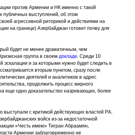
ации против Армении и НК именно с такой
х публичных выступлений, об этом
о своей агрессивной риторикой и действиями на
ации на границе) Азербайджан готовит почву для
рый будет не менее драматичным, чем
Кризисная группа в своем
докладе
.
Среди 10
й эскалации и за которыми нужно будет следить в
ассматривается вторым пунктом, сразу после
литических деятелей и аналитиков в адрес
тоятельства, продолжить процесс мирного
к на еще одно доказательство назревающих, более
о выступали с критикой действующих властей РА.
зербайджанских войск из-за недостаточной
ракции «Честь имею» Тигран Абраамян,
 власти Армении заблаговременно не