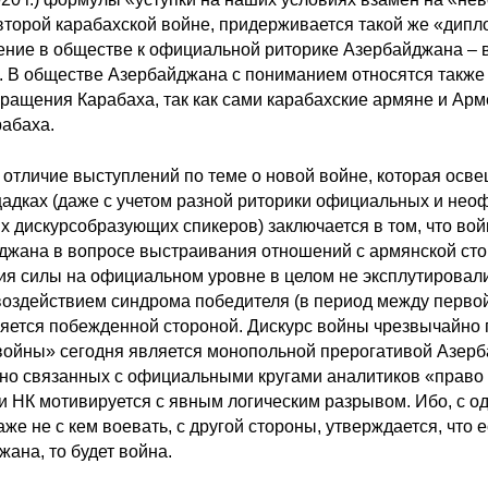
второй карабахской войне, придерживается такой же «дипло
ние в обществе к официальной риторике Азербайджана – 
. В обществе Азербайджана с пониманием относятся также и
вращения Карабаха, так как сами карабахские армяне и Ар
рабаха.
отличие выступлений по теме о новой войне, которая осве
адках (даже с учетом разной риторики официальных и неоф
их дискурсобразующих спикеров) заключается в том, что в
джана в вопросе выстраивания отношений с армянской стор
ия силы на официальном уровне в целом не эксплутировалис
воздействием синдрома победителя (в период между первой
вляется побежденной стороной. Дискурс войны чрезвычайно
войны» сегодня является монопольной прерогативой Азер
сно связанных с официальными кругами аналитиков «право 
и НК мотивируется с явным логическим разрывом. Ибо, с од
же не с кем воевать, с другой стороны, утверждается, что
ана, то будет война.