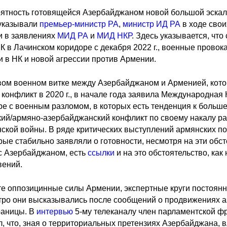
ятность готовящейся Азербайджаном новой большой эскал
указывали
премьер-министр РА
,
министр ИД РА
в ходе свои
и в заявлениях
МИД РА
и
МИД НКР
. Здесь указывается, чт
К в Лачинском коридоре с декабря 2022 г., военные провок
и в НК и новой агрессии против Армении.
ом военном витке между Азербайджаном и Арменией, кото
конфликт в 2020 г., в начале года заявила Международная 
е с военным разломом, в которых есть тенденция к больше
ский/армяно-азербайджанский конфликт по своему накалу р
нской войны. В ряде критических выступлений армянских по
рые стабильно заявляли о готовности, несмотря на эти обс
с Азербайджаном, есть
ссылки
и на это обстоятельство, ка
вений.
сте оппозицинные силы Армении, экспертные круги постоянн
тро они высказывались после сообщений о продвижениях а
раницы. В
интервью
5-му телеканалу член парламентской ф
л, что, зная о территориальных претензиях Азербайджана,