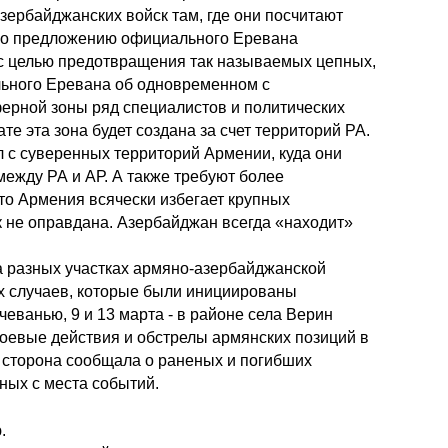
ербайджанских войск там, где они посчитают
 по предложению официального Еревана
, с целью предотвращения так называемых цепных,
ьного Еревана об одновременном с
ерной зоны ряд специалистов и политических
е эта зона будет создана за счет территорий РА.
 с суверенных территорий Армении, куда они
 между РА и АР. А также требуют более
то Армения всячески избегает крупных
к не оправдана. Азербайджан всегда «находит»
а разных участках армяно-азербайджанской
их случаев, которые были инициированы
чеванью, 9 и 13 марта - в районе села Верин
– боевые действия и обстрелы армянских позиций в
я сторона сообщала о раненых и погибших
ых с места событий.
ю.