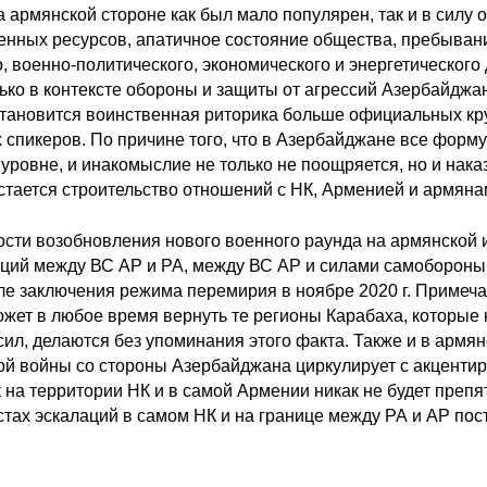
 армянской стороне как был мало популярен, так и в силу
оенных ресурсов, апатичное состояние общества, пребыван
, военно-политического, экономического и энергетическог
лько в контексте обороны и защиты от агрессий Азербайдж
тановится воинственная риторика больше официальных кру
 спикеров. По причине того, что в Азербайджане все фор
уровне, и инакомыслие не только не поощряется, но и нака
остается строительство отношений с НК, Арменией и армяна
ости возобновления нового военного раунда на армянской
аций между ВС АР и РА, между ВС АР и силами самобороны
е заключения режима перемирия в ноябре 2020 г. Примечате
жет в любое время вернуть те регионы Карабаха, которые 
сил, делаются без упоминания этого факта. Также и в арм
ой войны со стороны Азербайджана циркулирует с акцентир
 на территории НК и в самой Армении никак не будет препя
стах эскалаций в самом НК и на границе между РА и АР пос