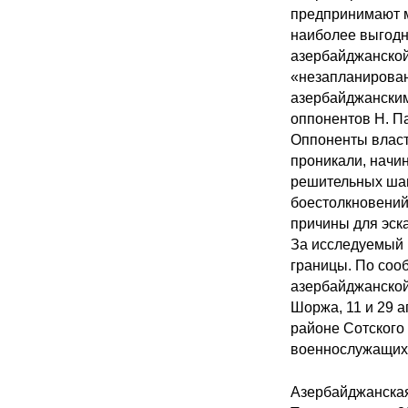
предпринимают м
наиболее выгодн
азербайджанской
«незапланирован
азербайджанским
оппонентов Н. Па
Оппоненты власт
проникали, начин
решительных шаг
боестолкновений
причины для эска
За исследуемый 
границы. По соо
азербайджанской 
Шоржа, 11 и 29 а
районе Сотского
военнослужащих,
Азербайджанская