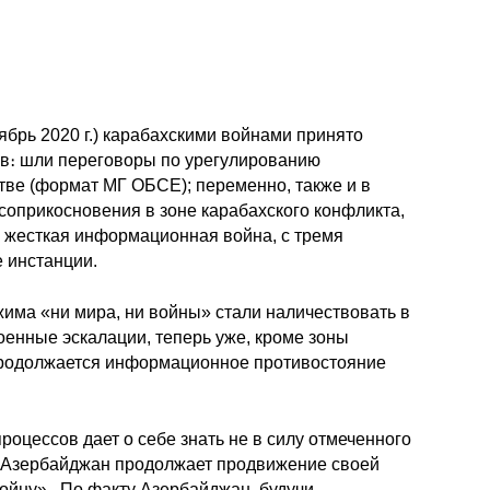
ябрь 2020 г.) карабахскими войнами принято
ов։ шли переговоры по урегулированию
ве (формат МГ ОБСЕ); переменно, также и в
соприкосновения в зоне карабахского конфликта,
а жесткая информационная война, с тремя
 инстанции.
жима «ни мира, ни войны» стали наличествовать в
енные эскалации, теперь уже, кроме зоны
 продолжается информационное противостояние
цессов дает о себе знать не в силу отмеченного
то Азербайджан продолжает продвижение своей
войну». По факту Азербайджан, будучи