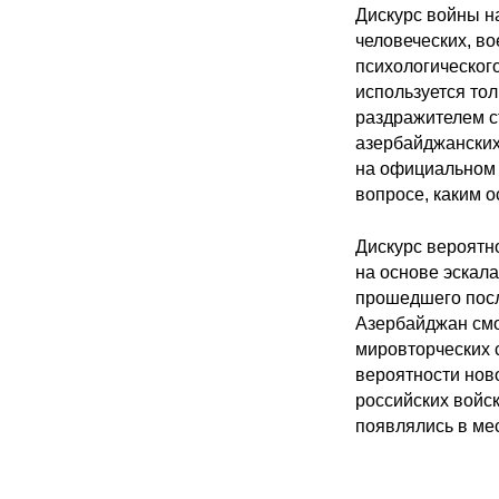
Дискурс войны на
человеческих, в
психологического
используется то
раздражителем с
азербайджанских
на официальном 
вопросе, каким 
Дискурс вероятн
на основе эскал
прошедшего посл
Азербайджан смо
мировторческих 
вероятности нов
российских войск
появлялись в ме