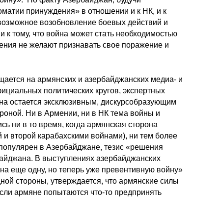
матии принуждения» в отношении и к НК, и к
возможное возобновление боевых действий и
 к тому, что война может стать необходимостью
мения не желают признавать свое поражение и
щается на армянских и азербайджанских медиа- и
ициальных политических кругов, экспертных
ойна остается эксклюзивным, дискурсобразующим
оной. Ни в Армении, ни в НК тема войны и
ь ни в то время, когда армянская сторона
 и второй карабахскими войнами), ни тем более
 популярен в Азербайджане, тезис «решения
байджана. В выступлениях азербайджанских
на еще одну, но теперь уже превентивную войну»
ной стороны, утверждается, что армянские силы
 если армяне попытаются что-то предпринять