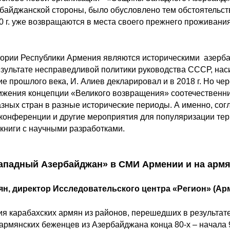
байджанской стороны, было обусловлено тем обстоятельст
0 г. уже возвращаются в места своего прежнего проживания
.
итории Республики Армения являются историческими азер
езультате несправедливой политики руководства СССР, на
е прошлого века, И. Алиев декларировал и в 2018 г. Но чер
ижения концепции «Великого возвращения» соотечественни
зных стран в разные исторические периоды. А именно, согл
онференции и другие мероприятия для популяризации те
книги с научными разработками.
ападный Азербайджан» в СМИ Армении и на армя
ян, директор Исследовательского центра «Регион» (Ар
я карабахских армян из районов, перешедших в результате 
армянских беженцев из Азербайджана конца 80-х – начала 9