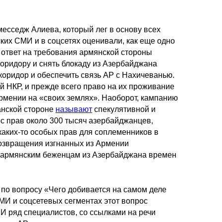
месседж Алиева, который лег в основу всех
ских СМИ и в соцсетях оценивали, как еще одно
 ответ на требования армянской стороны
оридору и снять блокаду из Азербайджана
коридор и обеспечить связь АР с Нахичеванью.
й НКР, и прежде всего право на их проживание
рмении на «своих землях». Наоборот, кампанию
анской стороне
называют
спекулятивной и
ос прав около 300 тысяч азербайджанцев,
каких-то особых прав для соплеменников в
 возвращения изгнанных из Армении
 армянским беженцам из Азербайджана времен
 по вопросу «Чего добивается на самом деле
И и соцсетевых сегментах этот вопрос
И ряд специалистов, со ссылками на речи