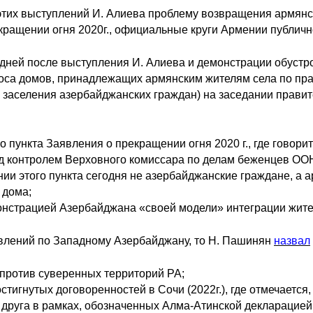
 этих выступлений И. Алиева проблему возвращения армянск
кращении огня 2020г., официальные круги Армении публичн
 дней после выступления И. Алиева и демонстрации обустр
оса домов, принадлежащих армянским жителям села по прав
 заселения азербайджанских граждан) на заседании прави
о пункта Заявления о прекращении огня 2020 г., где говори
д контролем Верховного комиссара по делам беженцев ОО
нии этого пункта сегодня не азербайджанские граждане, а
 дома;
онстрацией Азербайджана «своей модели» интеграции жите
явлений по Западному Азербайджану, то Н. Пашинян
назвал
 против суверенных территорий РА;
тигнутых договоренностей в Сочи (2022г.), где отмечается
 друга в рамках, обозначенных Алма-Атинской декларацией