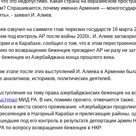
что это недопустимо. Какая страна на евразийском простр
м? Спрашивается, почему именно Армения — моногосударст
ть», - заявил И. Алиев.
ев озвучил на саммите глав тюркских государств 16 марта 2
ем под контроль АР после войны 2020г., И. Алиев заговор
рии и в Карабахе, сообщил о том, что в этом перестроенн
иях по возвращению беженцев президент АР ни разу не зат
у беженцев из Азербайджана конца прошлого века.
ом этапе после этих выступлений И. Алиева в Армении был
е аналитиков, историков, политических деятелей.
ыступления на тему права азербайджанских беженцев на в
ыступал
МИД РА. В них, помимо прочего, отмечается также
абаха в места своего проживания. «Азербайджан продолжи
еселенцев в Нагорный Карабах и прилегающие районы, одн
ешедшие под его контроль в результате депортации армян Н
А по вопросу возвращения беженцев в НКР.