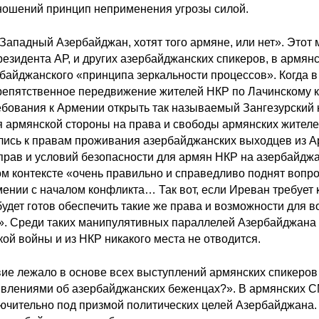
ношений принцип неприменения угрозы силой.
ападный Азербайджан, хотят того армяне, или нет». Этот 
езидента АР, и других азербайджанских спикеров, в армян
байджанского «принципа зеркальности процессов». Когда в
репятственное передвижение жителей НКР по Лачинскому к
ебования к Армении открыть так называемый Зангезурский 
я армянской стороны на права и свободы армянских жителе
лись к правам проживания азербайджанских выходцев из А
прав и условий безопасности для армян НКР на азербайдж
том контексте «очень правильно и справедливо поднят вопр
мении с началом конфликта… Так вот, если Иреван требует 
будет готов обеспечить такие же права и возможности для
. Среди таких манипулятивных параллелей Азербайджана
ой войны и из НКР никакого места не отводится.
вие лежало в основе всех выступлений армянских спикеров
влениями об азербайджанских беженцах?». В армянских СМ
ючительно под призмой политических целей Азербайджана. 