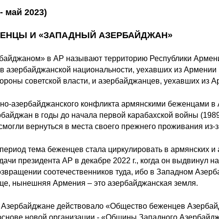
- май 2023)
ЕЖЕНЦЫ И «ЗАПАДНЫЙ АЗЕРБАЙДЖАН»
айджаном» в АР называют территорию Республики Армени
в азербайджанской национальности, уехавших из Армении в
тороны советской власти, и азербайджанцев, уехавших из А
яно-азербайджанского конфликта армянскими беженцами в
айджан в годы до начала первой карабахской войны (1989-
 смогли вернуться в места своего прежнего проживания из-
период тема беженцев стала циркулировать в армянских и
дачи президента АР в декабре 2022 г., когда он выдвинул 
озвращении соотечественников туда, ибо в Западном Азерб
ще, нынешняя Армения – это азербайджанская земля.
 в Азербайджане действовало «Общество беженцев Азербайдж
 основе новой организации - «Общины Западного Азербайдж