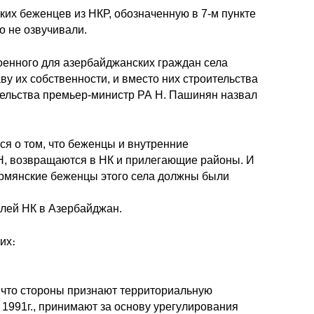
их беженцев из НКР, обозначенную в 7-м пункте
о не озвучивали.
оенного для азербайджанских граждан села
у их собственности, и вместо них строительства
тельства премьер-министр РА Н. Пашинян назвал
тся о том, что беженцы и внутренние
Н, возвращаются в НК и прилегающие районы. И
 армянские беженцы этого села должны были
лей НК в Азербайджан.
их։
, что стороны признают территориальную
 1991г., принимают за основу урегулирования