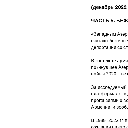
(декабрь 2022 
ЧАСТЬ 5. Б
«Западным Азерб
считают беженце
депортации со с
В контексте арм
покинувшее Азерб
войны 2020 г. не
За исследуемый 
платформах с по
претензиями о в
Армении, и вооб
В 1989–2022 гг.
создании на его