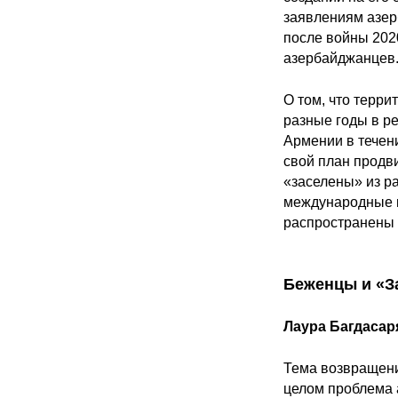
заявлениям азер
после войны 202
азербайджанцев
О том, что терр
разные годы в р
Армении в течени
свой план продв
«заселены» из ра
международные к
распространены 
Беженцы и «З
Лаура Багдасар
Тема возвращени
целом проблема 