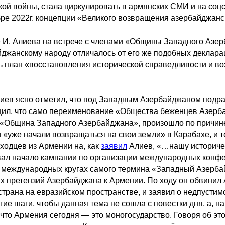
кой войны, стала циркулировать в армянских СМИ и на соц
ре 2022г. концепции «Великого возвращения азербайджан
 И. Алиева на встрече с членами «Общины Западного Азер
джанскому народу отличалось от его же подобных деклараци
ь план «восстановления исторической справедливости и в
лиев ясно отметил, что под Западным Азербайджаном подр
щил, что само переименование «Общества беженцев Азербайд
«Община Западного Азербайджана», произошло по причине т
 «уже начали возвращаться на свои земли» в Карабахе, и 
одцев из Армении на, как
заявил
Алиев, «…нашу историчес
ал начало кампании по организации международных конфе
 международных кругах самого термина «Западный Азербай
х претензий Азербайджана к Армении. По ходу он обвинил 
трана на евразийском пространстве, и заявил о недпустимо
гие шаги, чтобы данная тема не сошла с повестки дня, а, 
 что Армения сегодня — это моногосударство. Говоря об э