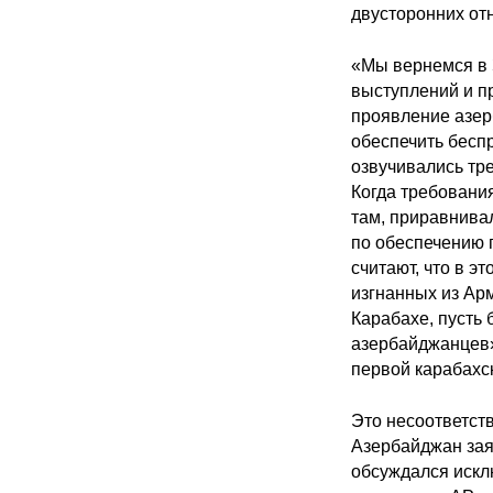
двусторонних от
«Мы вернемся в З
выступлений и пр
проявление азер
обеспечить бесп
озвучивались тр
Когда требовани
там, приравнива
по обеспечению 
считают, что в э
изгнанных из Ар
Карабахе, пусть 
азербайджанцев»
первой карабахск
Это несоответст
Азербайджан зая
обсуждался искл