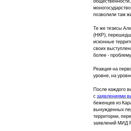
общественности, 
моногосударство
позволили там жи
Те же тезисы Али
(НКР), перешедш
исконные террито
своих выступлен
более - проблем
Реакция на перв
уровне, на уровн
После каждого в
с
з
аявлениями в
беженцев из Кар
вынужденных пер
территории, пер
заявлений МИД Р