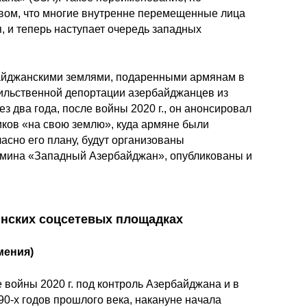
вом, что многие внутренне перемещенные лица
, и теперь наступает очередь западных
байджанскими землями, подаренными армянам в
сильственной депортации азербайджанцев из
ез два года, после войны 2020 г., он анонсировал
ков «на свою землю», куда армяне были
асно его плану, будут организованы
рмина «Западный Азербайджан», опубликованы и
нских соцсетевых площадках
мения)
войны 2020 г. под контроль Азербайджана и в
0-х годов прошлого века, накануне начала