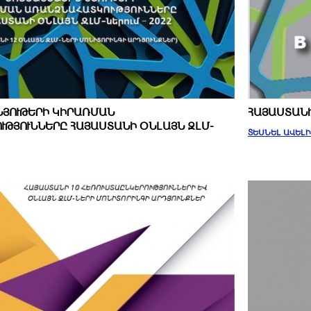
ՆՅՈՒԹԵՐԻ ԿԻՐԱՌՄԱՆ
ՀԱՅԱՍՏԱՆԻ
ՒԹՅՈՒՆՆԵՐԸ ՀԱՅԱՍՏԱՆԻ ՕՆԼԱՅՆ ԶԼՄ-
ՏԵՍՆԵԼ ԱՎԵԼ