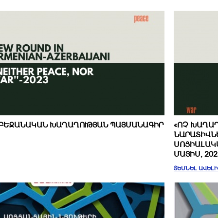
ԴՐԲԵՋԱՆԱԿԱՆ ԽԱՂԱՂՈՒԹՅԱՆ ՊԱՅՄԱՆԱԳԻՐ
«ՈՉ ԽԱՂԱՂ
ՆԱՐԱՏԻՎՆ
ՍՈՑԻԱԼԱԿԱ
ՄԱՅԻՍ, 202
ՏԵՍՆԵԼ ԱՎԵԼ