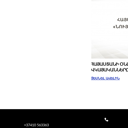
ՀԱՅԱՍՏԱՆԻ ՕՆ
ՎԿԱՅԱԿԱՆՆԵՐԸ
ՏԵՍՆԵԼ ԱՎԵԼԻՆ
+37410 563363