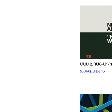
ՄԱՍ 2. ՀԱՅ-Ա
ՏԵՍՆԵԼ ԱՎԵԼԻՆ