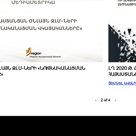
ԼԱՅՆ ԶԼՄ-ՆԵՐԻ «ՆՈՒՅՆԱԿԱՆԱՑՄԱՆ
ԼՂ 2020 Թ
»
ՀԱՅԱՍՏԱՆՈ
ՏԵՍՆԵԼ ԱՎԵԼ
‹
2 of 4
›