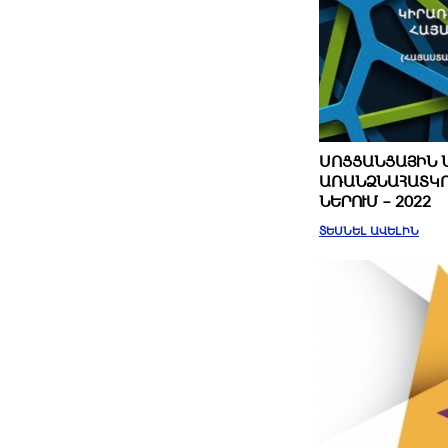
ՍՈՑՑԱՆՑԱՅԻՆ 
ԱՌԱՆՁՆԱՀԱՏԿՈ
ՆԵՐՈՒՄ – 2022
ՏԵՍՆԵԼ ԱՎԵԼԻՆ