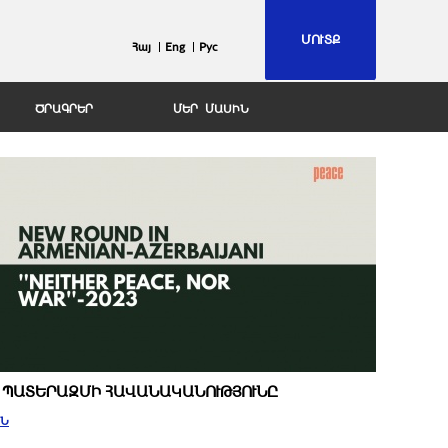
ՄՈՒՏՔ
Հայ
Eng
Рус
ԾՐԱԳՐԵՐ
ՄԵՐ ՄԱՍԻՆ
Ր ՊԱՏԵՐԱԶՄԻ ՀԱՎԱՆԱԿԱՆՈՒԹՅՈՒՆԸ
ԻՆ