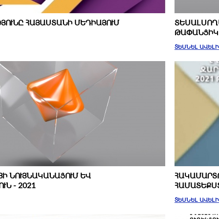
ՅՈՒՆԸ ՀԱՅԱՍՏԱՆԻ ՄԵԴԻԱՅՈՒՄ
ՏԵՍԱԼՍՈՂԱ
ԹԱՓԱՆՑԻԿՈ
ՏԵՍՆԵԼ ԱՎԵԼ
Ի ՆՈՒՅՆԱԿԱՆԱՑՈՒՄ ԵՎ
ՀԱԿԱՄԱՐՏ
Ն - 2021
ՀԱՄԱՏԵՔՍՏ
ՏԵՍՆԵԼ ԱՎԵԼ