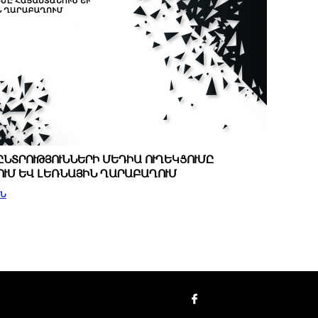
. ԸՆՏՐՈՒԹՅՈՒՆՆԵՐԻ ՄԵԴԻԱ ՈՒՂԵԿՑՈՒՄԸ
ՒՄ ԵՎ ԼԵՌՆԱՅԻՆ ՂԱՐԱԲԱՂՈՒՄ
ԻՆ