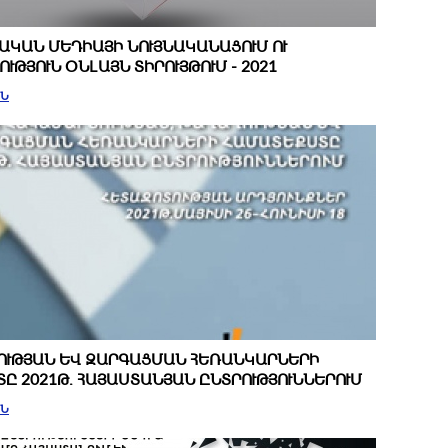
ԿԱՆ ՄԵԴԻԱՅԻ ՆՈՒՅՆԱԿԱՆԱՑՈՒՄ ՈՒ
ՒԹՅՈՒՆ ՕՆԼԱՅՆ ՏԻՐՈՒՅԹՈՒՄ - 2021
ԻՆ
ՈՒԹՅԱՆ ԵՎ ԶԱՐԳԱՑՄԱՆ ՀԵՌԱՆԿԱՐՆԵՐԻ
Ը 2021Թ. ՀԱՅԱՍՏԱՆՅԱՆ ԸՆՏՐՈՒԹՅՈՒՆՆԵՐՈՒՄ
ԻՆ