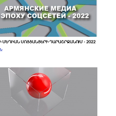
 ՄԵԴԻԱՆ ՍՈՑՑԱՆՑԵՐԻ ԴԱՐԱՇՐՋԱՆՈՒՄ - 2022
ԻՆ