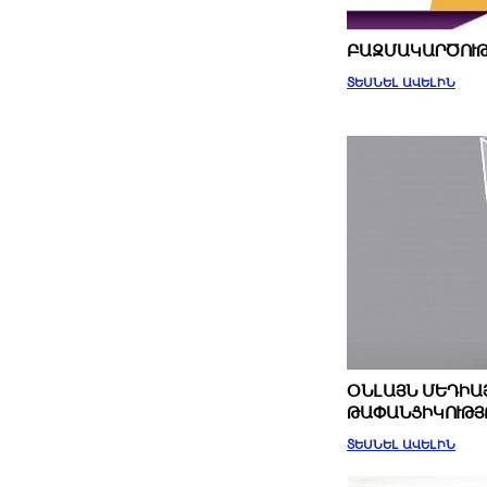
ԲԱԶՄԱԿԱՐԾՈՒԹ
ՏԵՍՆԵԼ ԱՎԵԼԻՆ
ՕՆԼԱՅՆ ՄԵԴԻԱՅ
ԹԱՓԱՆՑԻԿՈՒԹՅՈՒ
ՏԵՍՆԵԼ ԱՎԵԼԻՆ