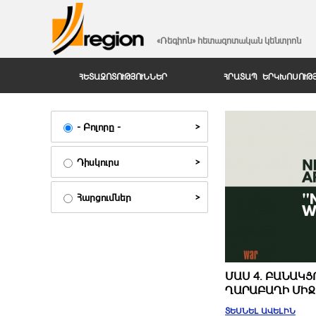
«Ռեգիոն» հետազոտական կենտրոն
ՀԵՏԱԶՈՏՈՒԹՅՈՒՆՆԵՐ
ՀՐԱՏԱՊ ԵՐԿԽՈՍՈՒԹ
- Բոլորը -
Դիսկուրս
Հարցումներ
ՄԱՍ 4. ԲԱՆԱԿՑ
ՂԱՐԱԲԱՂԻ ՄԻՋ
ՏԵՍՆԵԼ ԱՎԵԼԻՆ