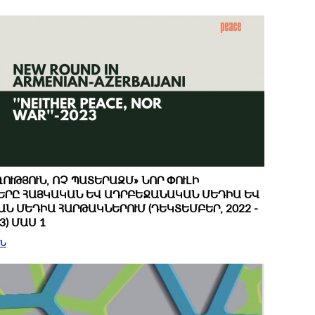
ՈՒԹՅՈՒՆ, ՈՉ ՊԱՏԵՐԱԶՄ» ՆՈՐ ՓՈՒԼԻ
ԵՐԸ ՀԱՅԿԱԿԱՆ ԵՎ ԱԴՐԲԵՋԱՆԱԿԱՆ ՄԵԴԻԱ ԵՎ
Ն ՄԵԴԻԱ ՀԱՐԹԱԿՆԵՐՈՒՄ (ԴԵԿՏԵՄԲԵՐ, 2022 -
3) ՄԱՍ 1
ԻՆ