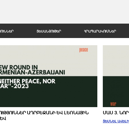
Jump to Navigation
ՅՈՒՆՆԵՐ
ՏԵՍԱՆՅՈՒԹԵՐ
ՀՐԱՊԱՐԱԿՈՒՄՆԵՐ
ՈՒԹՅՈՒՆՆԵՐ ԱԴՐԲԵՋԱՆԻ ԵՎ ԼԵՌՆԱՅԻՆ
ՄԱՍ 3. ՆՈ
ԵՎ
ՏԵՍՆԵԼ ԱՎԵԼ