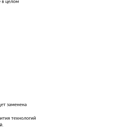
 в целом
дет заменена
вития технологий
й.