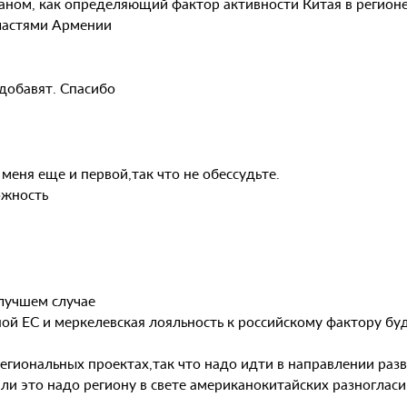
ном, как определяющий фактор активности Китая в регионе
властями Армении
 добавят. Спасибо
меня еще и первой,так что не обессудьте.
ожность
лучшем случае
ой ЕС и меркелевская лояльность к российскому фактору бу
егиональных проектах,так что надо идти в направлении раз
ли это надо региону в свете американокитайских разногласи