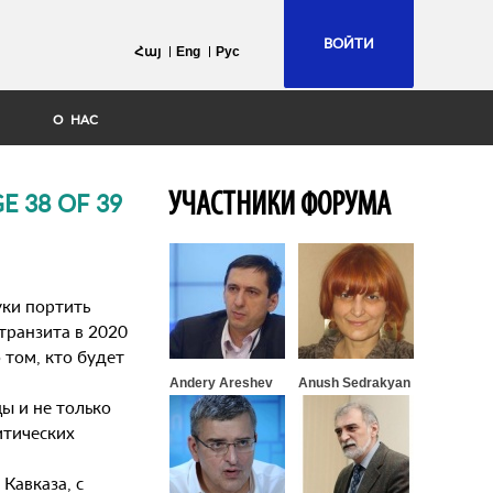
ВОЙТИ
Հայ
Eng
Рус
О НАС
УЧАСТНИКИ ФОРУМА
 38 OF 39
уки портить
транзита в 2020
 том, кто будет
Andery Areshev
Anush Sedrakyan
ы и не только
итических
Кавказа, с