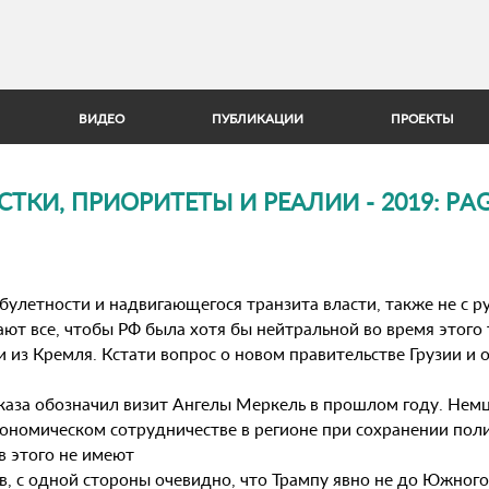
Jump to Navigation
ВИДЕО
ПУБЛИКАЦИИ
ПРОЕКТЫ
КИ, ПРИОРИТЕТЫ И РЕАЛИИ - 2019: PAGE
рбулетности и надвигающегося транзита власти, также не с р
ют все, чтобы РФ была хотя бы нейтральной во время этого 
из Кремля. Кстати вопрос о новом правительстве Грузии и о
каза обозначил визит Ангелы Меркель в прошлом году. Немц
кономическом сотрудничестве в регионе при сохранении пол
в этого не имеют
, с одной стороны очевидно, что Трампу явно не до Южного 