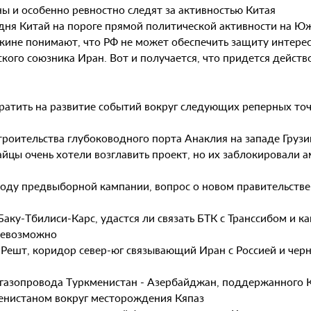
ны и особенно ревностно следят за активностью Китая
одня Китай на пороге прямой политической активности на Ю
кине понимают, что РФ не может обеспечить защиту интерес
кого союзника Иран. Вот и получается, что придется действо
обратить на развитие событий вокруг следующих реперных т
троительства глубоководного порта Анаклия на западе Груз
айцы очень хотели возглавить проект, но их заблокировали 
оду предвыборной кампании, вопрос о новом правительстве 
ку-Тбилиси-Карс, удастся ли связать БТК с Транссибом и ка
 невозможно
- Решт, коридор север-юг связывающий Иран с Россией и че
о газопровода Туркменистан - Азербайджан, поддержанного 
енистаном вокруг месторождения Кяпаз