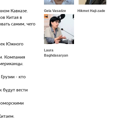
жном Кавказе.
Gela Vasadze
Hikmet Haji-zade
ов Китая в
вать самим, чего
очек Южного
Laura
Baghdasaryan
ии. Компания
американцы.
Грузии - кто
к будут вести
рноморскими
Китаем.