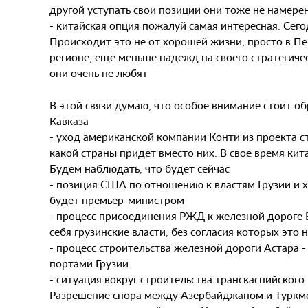
другой уступать свои позиции они тоже не намере
- китайская опция пожалуй самая интересная. Сег
Происходит это не от хорошей жизни, просто в Пе
регионе, ещё меньше надежд на своего стратегичес
они очень не любят
В этой связи думаю, что особое внимание стоит 
Кавказа
- уход американской компании Конти из проекта с
какой страны придет вместо них. В свое время кит
Будем наблюдать, что будет сейчас
- позиция США по отношению к властям Грузии и х
будет премьер-министром
- процесс присоединения РЖД к железной дороге Ба
себя грузинские власти, без согласия которых это
- процесс строительства железной дороги Астара 
портами Грузии
- ситуация вокруг строительства транскаспийског
Разрешение спора между Азербайджаном и Туркм