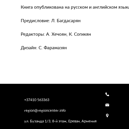
Книга опубликована на русском и английском язык
Предисловие: Л. Багдасарян
Редакторы: А. Хечоян, К. Согикян
Дизайн: С. Фарамазян
+37410 563363
region@regioncenter.info
ул. Бузанда 1/3, 8-й этаж, Ереван, Армения