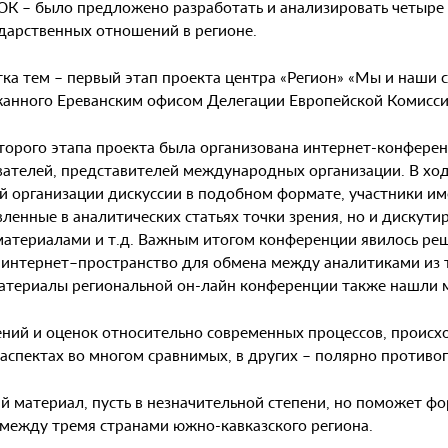
ЮК – было предложено разработать и анализировать четыре
дарственных отношений в регионе.
ка тем – первый этап проекта центра «Регион» «Мы и наши с
анного Ереванским офисом Делегации Европейской Комиссии
торого этапа проекта была организована интернет-конференц
вателей, представителей международных организации. В ход
й организации дискуссии в подобном формате, участники им
ленные в аналитических статьях точки зрения, но и дискут
материалами и т.д. Важным итогом конференции явилось р
та интернет–пространство для обмена между аналитиками из
материалы региональной он-лайн конференции также нашли м
ний и оценок относительно современных процессов, происх
о аспектах во многом сравнимых, в других – полярно против
ий материал, пусть в незначительной степени, но поможет 
ежду тремя странами южно-кавказского региона.