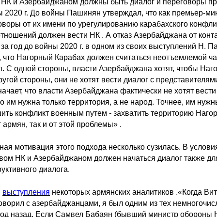
у НК и Азербайджаном должны быть диалог и переговоры 
ы 2020 г. До войны Пашинян утверждал, что как премьер-м
оворы от их имени по урегулированию карабахского конфл
тношений должен вести НК . А отказ Азербайджана от конт
за год до войны 2020 г. в одном из своих выступлений Н. 
т, что Нагорный Карабах должен считаться неотъемлемой ч
я. С одной стороны, власти Азербайджана хотят, чтобы На
ругой стороны, они не хотят вести диалог с представителям
начает, что власти Азербайджана фактически не хотят вест
то им нужна только территория, а не народ. Точнее, им нужн
ить конфликт военным путем - захватить территорию Нагорн
т армян, так и от этой проблемы» .
ая мотивация этого подхода несколько сузилась. В условия
вом НК и Азербайджаном должен начаться диалог также для
уктивного диалога.
и
выступления
некоторых армянских аналитиков .«Когда Ви
оворил с азербайджанцами, я был одним из тех немногочис
од назад. Если Самвел Бабаян (бывший министр обороны Н