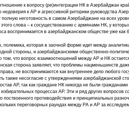
отношение к вопросу (ре)интеграции НК в Азербайджан край
о недоверия к АР и агрессивной риторики руководства Азе
 полную неготовность в самом Азербайджане на всех уровн
того слова – к сосуществованию с армянами НК, у которых е
оса воспринимается в азербайджанском обществе уже как б
ы, полемика, которая в заочной форме идет между аналити
 одной стороны, и азербайджанскими общественно-политичес
 о том, что вопрос взаимоотношений между АР и НК остает
нская сторона заявляет, что проблемы нацменьшинств да
права, не воспринимаются как внутреннее дело любого гос
сть также несогласие с утверждениями азербайджанской ст
остав АР, так как граждане НК никогда не были гражданам
 избирательных процессах АР. Эти и ряд других вопросов 
о поствоенного противодействия и принципиальных разноч
скольких переговорных раундах между РА и АР за исследуе