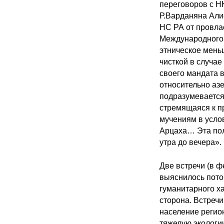
переговоров с Н
Р.Варданяна Али
НС РА от провла
Международного 
этническое меньш
чисткой в случае
своего мандата в
относительно аз
подразумевается
стремящаяся к пр
мучениям в услов
Арцаха… Эта поли
утра до вечера».
Две встречи (в 
выяснилось пото
гуманитарного ха
сторона. Встречи
население регион
тяжелую экологи