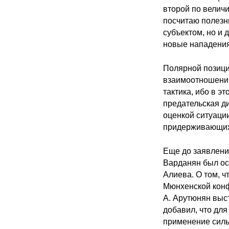
второй по величи
посчитаю полезн
субъектом, но и
новые нападени
Полярной позици
взаимоотношений
тактика, ибо в э
предательская д
оценкой ситуаци
придерживающих
Еще до заявлени
Варданян был ос
Алиева. О том, ч
Мюнхенской конф
А. Арутюнян выс
добавил, что для
применение силы 