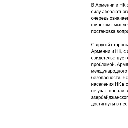
В Армении и НК 
силу абсолютног
очередь означает
широком смысле э
постановка вопр
С другой сторон
Армении и НК, с
свидетельствует
проблемой. Армя
международного 
безопасности. Е
населения НК в с
не участвовали в
азербайджанског
достигнуты в не