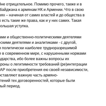
не отрицательное. Помимо прочего, также и в
рбайджана к армянам НК и Армении. Что в свою
ях – начиная от самих властей и до общества в
сть такие же права, как и у них самих. Такая
ольшая уступка.
ками и общественно-политическими деятелями
кими деятелями и аналитиками - с другой,
ся политически наиболее трудноразрешимой
же в современном мире, с нарушенными нормами
ударства, ибо более важны вопросы их
ороны о легитимности требований (ре)интеграции
и АР после приобретения ею своей независимости,
составляют важную часть армяно-
тений тех договоренностей, которые были
мый период.