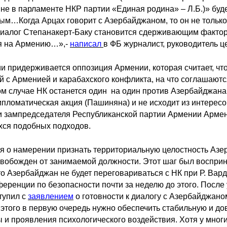
не в парламенте НКР партии «Единая родина» – Л.Б.)» буде
ым…Когда Арцах говорит с Азербайджаном, то он не только
 диалог Степанакерт-Баку становится сдерживающим факт
я на Армению…»,-
написал
в ФБ журналист, руководитель ц
и придерживается оппозиция Армении, которая считает, чт
 с Арменией и карабахского конфликта, на что соглашают
том случае НК останется один на один против Азербайджана
ипломатическая акция (Пашиняна) и не исходит из интерес
и зампредседателя Республиканской партии Армении Армен 
ся подобных подходов.
я о намерении признать территориальную целостность Азер
вобожден от занимаемой должности. Этот шаг был восприня
то Азербайджан не будет переговариваться с НК при Р. Вар
еренции по безопасности почти за неделю до этого. После
тупил с
заявлением
о готовности к диалогу с Азербайджано
 этого в первую очередь нужно обеспечить стабильную и д
и проявления психологического воздействия. Хотя у многи