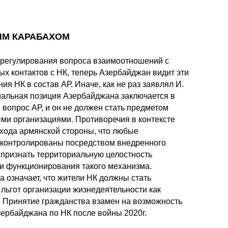
ЫМ КАРАБАХОМ
 урегулирования вопроса взаимоотношений с
х контактов с НК, теперь Азербайджан видит эти
ия НК в состав АР. Иначе, как не раз заявлял И.
иальная позиция Азербайджана заключается в
 вопрос АР, и он не должeн стать предметом
ыми организациями. Противоречия в контексте
дхода армянской стороны, что любые
оконтролированы посредством внедренного
признать территориальную целостность
вии функционирования такого механизма.
 означает, что жители НК должны стать
 льгот организации жизнедеятельности как
 Принятие гражданства взамен на возможность
зербайджана по НК после войны 2020г.