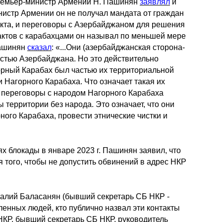
премьер-министр Армении Н. Пашинян
заявлял
и
инистр Армении он не получал мандата от граждан
икта, и переговоры с Азербайджаном для решения
актов с карабахцами он называл по меньшей мере
Пашинян
сказал
: «...Они (азербайджанская сторона-
астью Азербайджана. Но это действительно
горный Карабах был частью их территориальной
и Нагорного Карабаха. Что означает такая их
и переговоры с народом Нагорного Карабаха
ы территории без народа. Это означает, что они
ого Карабаха, провести этнические чистки и
х блокады в январе 2023 г. Пашинян заявил, что
 того, чтобы не допустить обвинений в адрес НКР
талий Баласанян (бывший секретарь СБ НКР -
ленных людей, кто публично назвал эти контакты
КР, бывший секретарь СБ НКР, руководитель