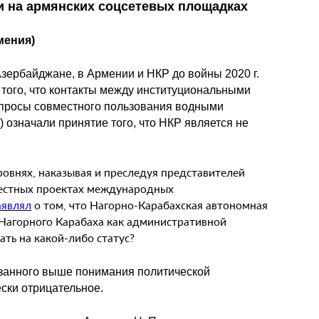
и на армянских соцсетевых площадках
мения)
ербайджане, в Армении и НКР до войны 2020 г.
того, что контакты между институциональными
вопросы совместного пользования водными
 означали принятие того, что НКР является не
овнях, наказывая и преследуя представителей
местных проектах международных
аявлял
о том, что Нагорно-Карабахская автономная
о Нагорного Карабаха как административной
ть на какой-либо статус?
азанного выше понимания политической
ески отрицательное.