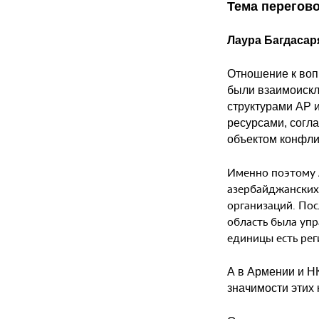
Тема перегов
Лаура Багдасар
Отношение к воп
были взаимоискл
структурами АР 
ресурсами, согла
объектом конфли
Именно поэтому 
азербайджанских
организаций.
Пос
область была упр
единицы есть рег
А в Армении и Н
значимости этих 