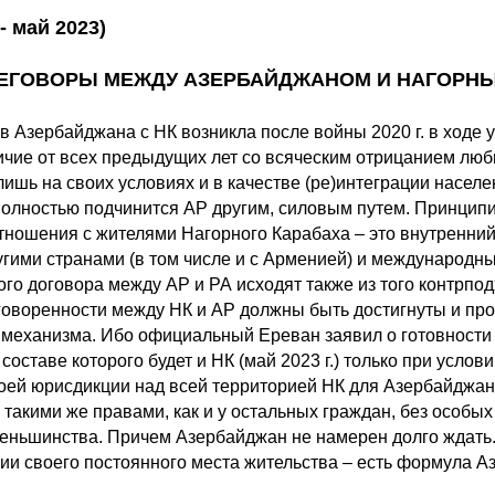
- май 2023)
ЕРЕГОВОРЫ МЕЖДУ АЗЕРБАЙДЖАНОМ И НАГОРН
в Азербайджана с НК возникла после войны 2020 г. в ходе
ичие от всех предыдущих лет со всяческим отрицанием любы
лишь на своих условиях и в качестве (ре)интеграции населен
полностью подчинится АР другим, силовым путем. Принцип
тношения с жителями Нагорного Карабаха – это внутренний
угими странами (в том числе и с Арменией) и международн
ого договора между АР и РА исходят также из того контрпо
говоренности между НК и АР должны быть достигнуты и пр
механизма. Ибо официальный Ереван заявил о готовности 
составе которого будет и НК (май 2023 г.) только при усло
оей юрисдикции над всей территорией НК для Азербайджана
такими же правами, как и у остальных граждан, без особых
еньшинства. Причем Азербайджан не намерен долго ждать.
рии своего постоянного места жительства – есть формула А