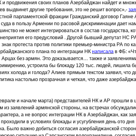
К и продвижения своих планов Азербайджан найдет и множес
ев выдвинет другие требования, это не решит вопрос»,-
за
стной парламентской фракции Гражданский договор Гаяне 
суда в пользу Армении по расовой дискриминации дает на
инство не может интегрироваться в состав государства, к
 неприятия его предусловий . Другой бывший депутат НС РА
 знак протеста против политики премьер-министра РА по к
ербайджанского плана по интеграции НК
написала
в ФБ: «Чт
 Арцах без армян. Это доказывается… также и заявлениям
имирению, устроила бы блокаду 120 тыс. людей, лишила бы
иях холода и голода? Алиев прямым текстом заявил, что дор
тика настолько прозрачная и четкая, что даже азербайджан
феврале и начале марта) представителей НК и АР прошли в 
м из заявлений армянской стороны, на встречах обсуждали
рактера, а не вопрос интеграции НК в Азербайджан, как за
 проходили в условиях блокады и усугубления день ото дня 
а. Было важно добиться согласия азербайджанской стороны
ческую ситуацию на Сарсангском водохранилище, согласия