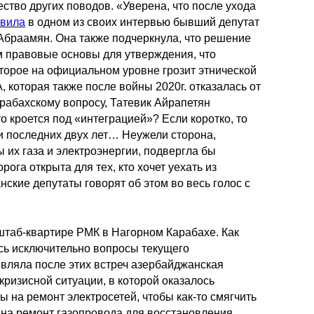
тво других поводов. «Уверена, что после ухода
явила
в одном из своих интервью бывший депутат
Абраамян. Она также подчеркнула, что решение
м правовые основы для утверждения, что
оторое на официальном уровне грозит этнической
, которая также после войны 2020г. отказалась от
арабахскому вопросу, Татевик Айрапетян
о кроется под «интеграцией»? Если коротко, то
и последних двух лет… Неужели сторона,
 их газа и электроэнергии, подвергла бы
ога открыта для тех, кто хочет уехать из
ские депутаты говорят об этом во весь голос с
штаб-квартире РМК в Нагорном Карабахе. Как
сь исключительно вопросы текущего
являла после этих встреч азербайджанская
кризисной ситуации, в которой оказалось
 на ремонт электросетей, чтобы как-то смягчить
 на ремонт газопровода для восстановления