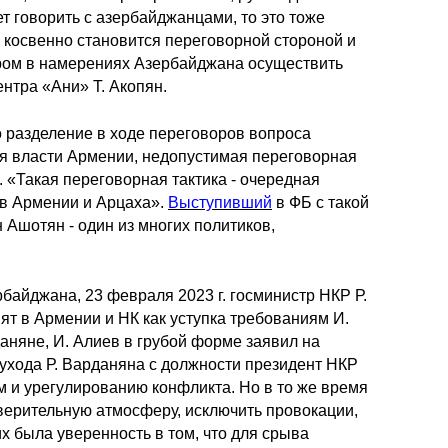
т говорить с азербайджанцами, то это тоже
 косвенно становится переговорной стороной и
ором в намерениях Азербайджана осуществить
ентра «Ани» Т. Акопян.
о разделение в ходе переговоров вопроса
ся власти Армении, недопустимая переговорная
. «Такая переговорная тактика - очередная
ов Армении и Арцаха».
Выступивший
в ФБ с такой
Ашотян - один из многих политиков,
байджана, 23 февраля 2023 г. госминистр НКР Р.
т в Армении и НК как уступка требованиям И.
даняне, И. Алиев в грубой форме заявил на
 ухода Р. Варданяна с должности президент НКР
м и урегулированию конфликта. Но в то же время
оверительную атмосферу, исключить провокации,
х была уверенность в том, что для срыва