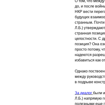
О том, что межд
до, и после войн
НКР вести перег
будущих взаимоо
странным. Почти 
Л.Б.) утверждаю
странная позици
целостности. С д
позиция? Она оз
просто потому, ч
надеются разреш
избавиться как о
Однако поствоенн
между руководст
в подрыве констр
За диалог
были 
Л.Б.) напрямую г
полезными еще г