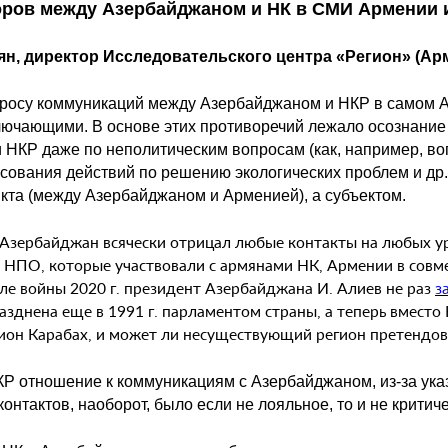
оров между Азербайджаном и НК в СМИ Армении 
ян, директор Исследовательского центра «Регион» (Ар
росу коммуникаций между Азербайджаном и НКР в самом Аз
ючающими. В основе этих противоречий лежало осознание 
и НКР даже по неполитическим вопросам (как, например, 
сования действий по решению экологических проблем и др.)
кта (между Азербайджаном и Арменией), а субъектом.
Азербайджан всячески отрицал любые контакты на любых ур
 НПО, которые участвовали с армянами НК, Армении в сов
ле войны 2020 г. президент Азербайджана И. Алиев не раз
з
азднена еще в 1991 г. парламентом страны, а теперь вмест
ион Карабах, и может ли несуществующий регион претендова
КР отношение к коммуникациям с Азербайджаном, из-за ук
контактов, наоборот, было если не лояльное, то и не критич