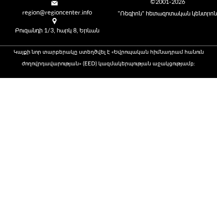
©2001-2026
region@regioncenter.info
"Ռեգիոն" հետազոտական կենտրոն
Բուզանդի 1/3, հարկ 8, Երևան
Կայքի նոր տարբերակը ստեղծվել է «Եվրոպական հիմնադրամ հանուն
ժողովրդավարության» (EED) կազմակերպության աջակցությամբ։