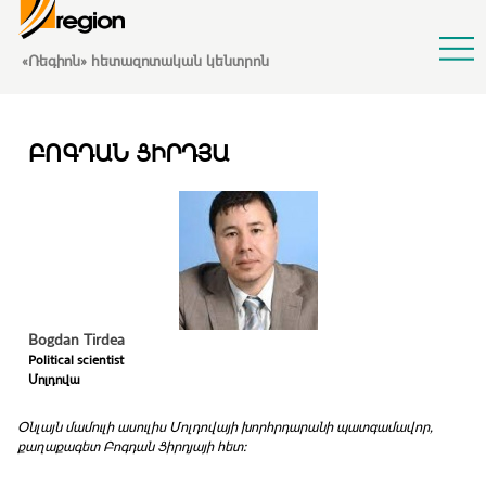
Jump to Navigation
«Ռեգիոն» հետազոտական կենտրոն
ԲՈԳԴԱՆ ՑԻՐԴՅԱ
Bogdan
Tirdea
Political scientist
Մոլդովա
Օնլայն մամուլի ասուլիս Մոլդովայի խորհրդարանի պատգամավոր,
քաղաքագետ Բոգդան Ցիրդյայի հետ: