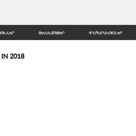
Jump to Navigation
ՅՈՒՆՆԵՐ
ՏԵՍԱՆՅՈՒԹԵՐ
ՀՐԱՊԱՐԱԿՈՒՄՆԵՐ
IN 2018