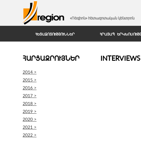
«Ռեգիոն» հետազոտական կենտրոն
ՀԵՏԱԶՈՏՈՒԹՅՈՒՆՆԵՐ
ՀՐԱՏԱՊ ԵՐԿԽՈՍՈՒԹ
ՀԱՐՑԱԶՐՈՒՅՆԵՐ
INTERVIEWS 
2014 >
2015 >
2016 >
2017 >
2018 >
2019 >
2020 >
2021 >
2022 >