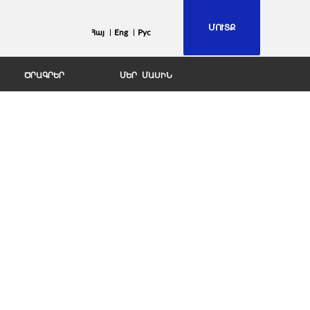
ՄՈՒՏՔ
Հայ
Eng
Рус
ԾՐԱԳՐԵՐ
ՄԵՐ ՄԱՍԻՆ