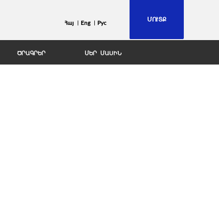
ՄՈՒՏՔ
Հայ
Eng
Рус
ԾՐԱԳՐԵՐ
ՄԵՐ ՄԱՍԻՆ