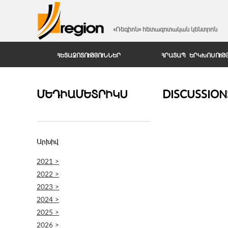
«Ռեգիոն» հետազոտական կենտրոն
ՀԵՏԱԶՈՏՈՒԹՅՈՒՆՆԵՐ
ՀՐԱՏԱՊ ԵՐԿԽՈՍՈՒԹ
ՄԵԴԻԱՄԵՏՐԻԿՍ
DISCUSSIONS
Արխիվ
2021 >
2022 >
2023 >
2024 >
2025 >
2026 >