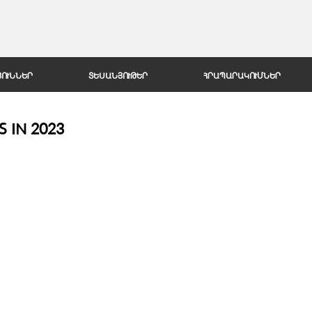
Jump to Navigation
ՅՈՒՆՆԵՐ
ՏԵՍԱՆՅՈՒԹԵՐ
ՀՐԱՊԱՐԱԿՈՒՄՆԵՐ
 IN 2023