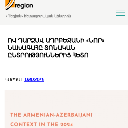
Jump to Navigation
«Ռեգիոն» հետազոտական կենտրոն
ՈՎ ԴԱՐՁԱՎ ԱԴՐԲԵՋԱՆԻ «ՆՈՐ»
ՆԱԽԱԳԱՀԸ ՏՈՆԱԿԱՆ
ԸՆՏՐՈՒԹՅՈՒՆՆԵՐԻՑ ՀԵՏՈ
ԿԱՐԴԱԼ
ԱՅՍՏԵՂ: