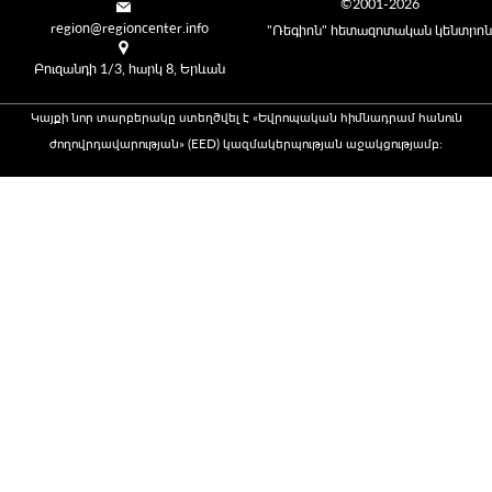
©2001-2026
region@regioncenter.info
"Ռեգիոն" հետազոտական կենտրոն
Բուզանդի 1/3, հարկ 8, Երևան
Կայքի նոր տարբերակը ստեղծվել է «Եվրոպական հիմնադրամ հանուն
ժողովրդավարության» (EED) կազմակերպության աջակցությամբ։